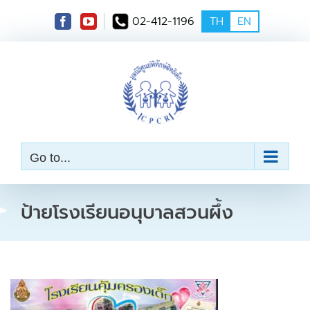
S
02-412-1196
TH
EN
k
i
p
t
o
c
o
n
t
e
Go to...
n
t
ป้ายโรงเรียนอนุบาลสวนผึ้ง