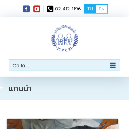
S
02-412-1196
TH
EN
k
i
p
t
o
c
o
n
t
e
Go to...
n
t
แกนนำ