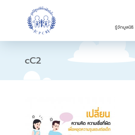
S
k
i
p
รู้จักมูลนิธิ
t
o
c
o
n
cC2
t
e
n
t