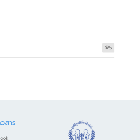
5
าวสาร
book