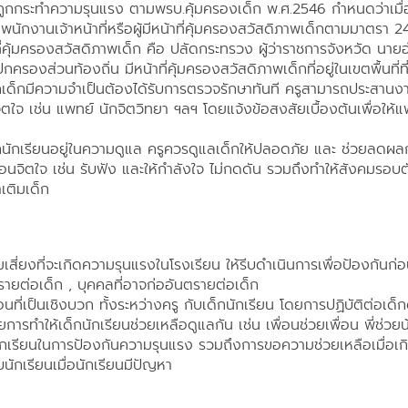
ถูกกระทำความรุนแรง ตามพรบ.คุ้มครองเด็ก พ.ศ.2546 กำหนดว่าเมื่
พนักงานเจ้าหน้าที่หรือผู้มีหน้าที่คุ้มครองสวัสดิภาพเด็กตามมาตรา 2
ที่คุ้มครองสวัสดิภาพเด็ก คือ ปลัดกระทรวง ผู้ว่าราชการจังหวัด นาย
กครองส่วนท้องถิ่น มีหน้าที่คุ้มครองสวัสดิภาพเด็กที่อยู่ในเขตพื้นที่ท
ด็กมีความจำเป็นต้องได้รับการตรวจรักษาทันที ครูสามารถประสานงานก
ตใจ เช่น แพทย์ นักจิตวิทยา ฯลฯ โดยแจ้งข้อสงสัยเบื้องต้นเพื่อให้
ด็กนักเรียนอยู่ในความดูแล ครูควรดูแลเด็กให้ปลอดภัย และ ช่วยลดผ
นจิตใจ เช่น รับฟัง และให้กำลังใจ ไม่กดดัน รวมถึงทำให้สังคมรอบตัว
ำเติมเด็ก
ยงที่จะเกิดความรุนแรงในโรงเรียน ให้รีบดำเนินการเพื่อป้องกันก่อนที่
ันตรายต่อเด็ก , บุคคลที่อาจก่ออันตรายต่อเด็ก
่เป็นเชิงบวก ทั้งระหว่างครู กับเด็กนักเรียน โดยการปฏิบัติต่อเด็กด
การทำให้เด็กนักเรียนช่วยเหลือดูแลกัน เช่น เพื่อนช่วยเพื่อน พี่ช่วย
บนักเรียนในการป้องกันความรุนแรง รวมถึงการขอความช่วยเหลือเมื่อเ
กับนักเรียนเมื่อนักเรียนมีปัญหา