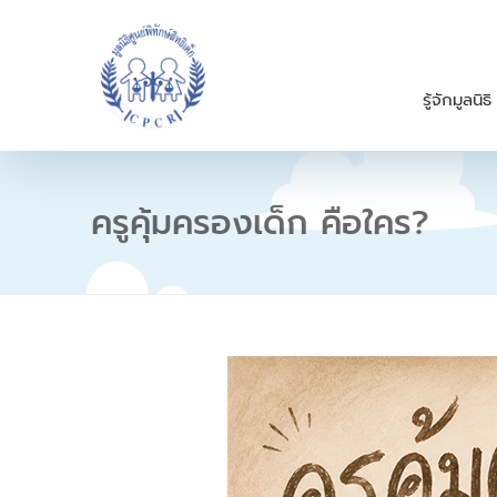
S
k
i
p
รู้จักมูลนิธิ
t
o
c
o
n
ครูคุ้มครองเด็ก คือใคร?
t
e
n
t