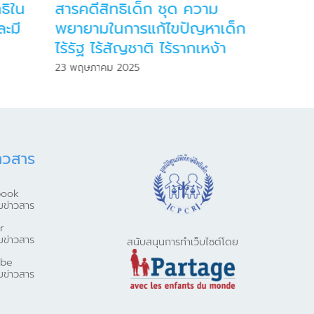
ธิใน
สารคดีสิทธิเด็ก ชุด ความ
Infogra
ะมี
พยายามในการแก้ไขปัญหาเด็ก
วัฒนธร
ไร้รัฐ ไร้สัญชาติ ไร้รากเหง้า
ของตน
23 พฤษภาคม 2025
24 เมษายน
าวสาร
book
มข่าวสาร
r
มข่าวสาร
สนับสนุนการทำเว็บไซต์โดย
ube
มข่าวสาร