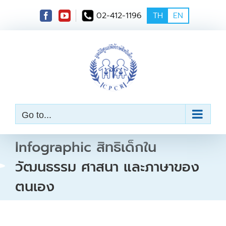
S
02-412-1196
TH
EN
k
i
p
t
o
c
o
n
t
e
Go to...
n
t
Infographic สิทธิเด็กใน
วัฒนธรรม ศาสนา และภาษาของ
ตนเอง