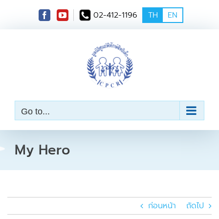
S
02-412-1196
TH
EN
k
i
p
t
o
c
o
n
t
e
Go to...
n
t
My Hero
ก่อนหน้า
ถัดไป