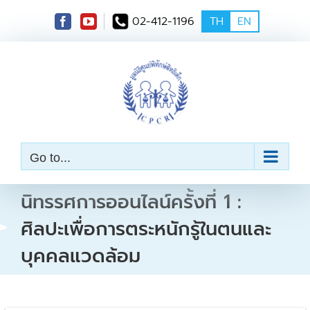
S
02-412-1196
TH
EN
k
i
p
t
o
c
o
n
t
e
Go to...
n
t
นิทรรศการออนไลน์ครั้งที่ 1 :
ศิลปะเพื่อการตระหนักรู้ในตนและ
บุคคลแวดล้อม