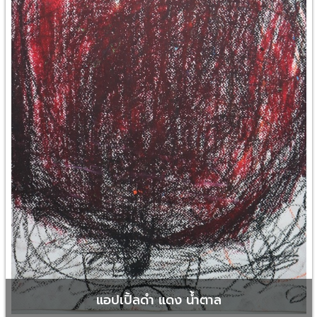
แอปเปิ้ลดำ แดง น้ำตาล