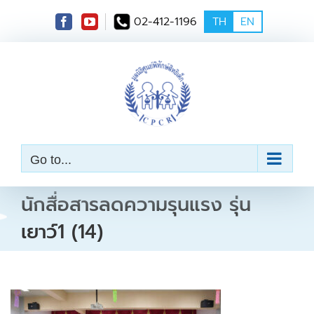
S
02-412-1196
TH
EN
k
i
p
t
o
c
o
n
t
e
Go to...
n
t
นักสื่อสารลดความรุนแรง รุ่น
เยาว์1 (14)