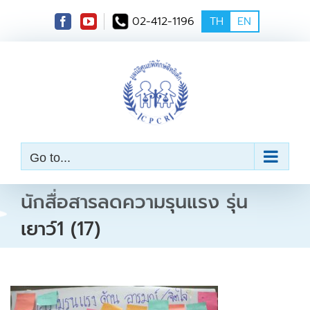
S
02-412-1196
TH
EN
k
i
p
t
o
c
o
n
t
e
Go to...
n
t
นักสื่อสารลดความรุนแรง รุ่น
เยาว์1 (17)