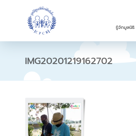
S
k
i
p
รู้จักมูลนิธิ
t
o
c
o
n
IMG20201219162702
t
e
n
t