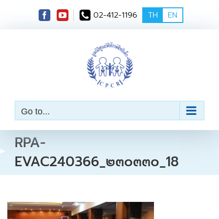
S
02-412-1196
TH
EN
k
i
p
t
o
c
o
n
t
e
Go to...
n
t
RPA-
EVAC240366_๒๓๐๓๓๐_18