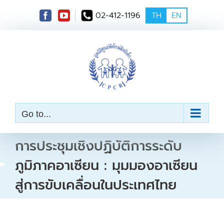
S
02-412-1196
TH
EN
k
i
p
t
o
c
o
n
t
e
Go to...
n
t
การประชุมเชิงปฏิบัติการระดับ
ภูมิภาคอาเซียน : มุมมองอาเซียน
สู่การขับเคลื่อนในประเทศไทย