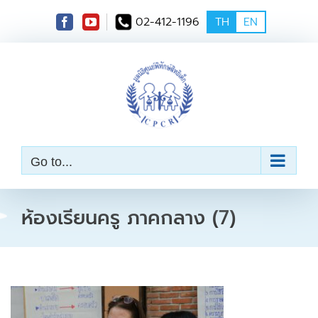
S
02-412-1196
TH
EN
k
i
p
t
o
c
o
n
t
e
Go to...
n
t
ห้องเรียนครู ภาคกลาง (7)