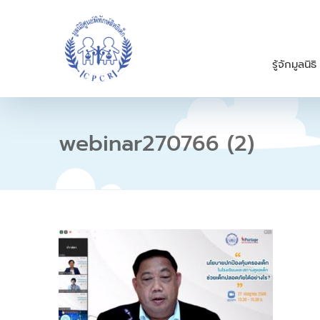
S
k
i
p
รู้จักมูลนิธิ
t
o
c
o
n
webinar270766 (2)
t
e
n
t