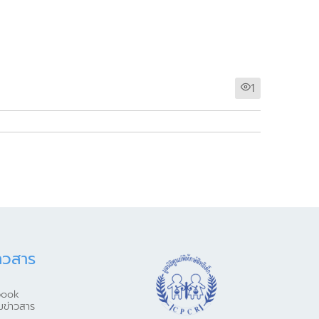
1
าวสาร
book
มข่าวสาร