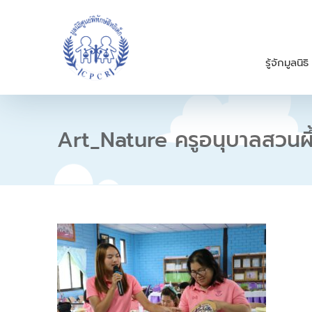
S
k
i
p
รู้จักมูลนิธิ
t
o
c
o
n
Art_Nature ครูอนุบาลสวนผึ
t
e
n
t