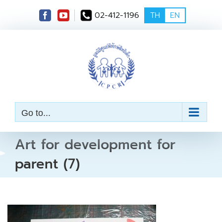
S
02-412-1196
TH
EN
k
i
p
t
o
c
o
n
t
e
Go to...
n
t
Art for development for
parent (7)