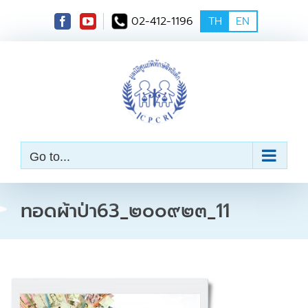
S
02-412-1196
TH
EN
k
i
p
t
o
c
o
n
t
e
Go to...
n
t
ทอดผ้าป่า63_๒๐๐๙๒๓_11