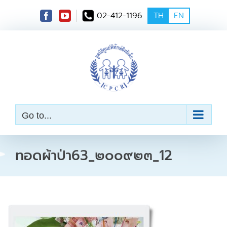
S
02-412-1196
TH
EN
k
i
p
t
o
c
o
n
t
e
Go to...
n
t
ทอดผ้าป่า63_๒๐๐๙๒๓_12