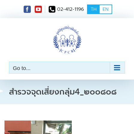
S
02-412-1196
TH
EN
k
i
p
t
o
c
o
n
t
e
Go to...
n
t
สำรวจจุดเสี่ยงกลุ่ม4_๒๐๐๘๐๘