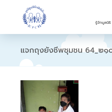
S
k
i
p
รู้จักมูลนิธิ
t
o
c
o
n
แจกถุงยังชีพชุมชน 64_๒
t
e
n
t