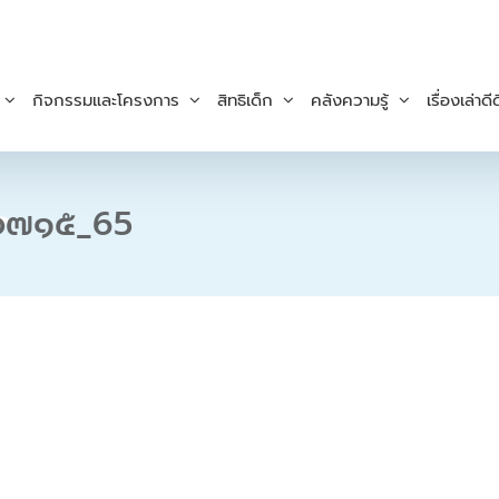
กิจกรรมและโครงการ
สิทธิเด็ก
คลังความรู้
เรื่องเล่าดีด
๑๐๗๑๕_65