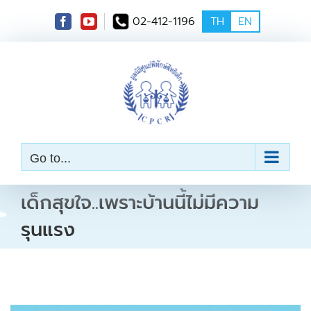
S
02-412-1196
TH
EN
k
i
p
t
o
c
o
n
t
e
Go to...
n
t
เด็กสุขใจ..เพราะบ้านนี้ไม่มีความ
รุนแรง