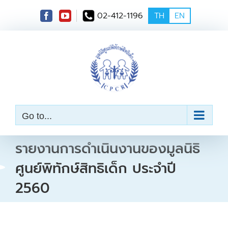
S
02-412-1196
TH
EN
k
i
p
t
o
c
o
n
t
e
Go to...
n
t
รายงานการดำเนินงานของมูลนิธิ
ศูนย์พิทักษ์สิทธิเด็ก ประจำปี
2560