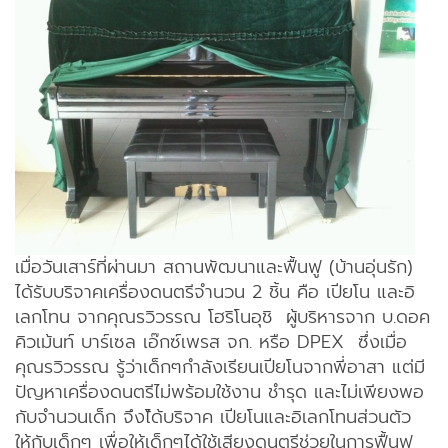
เมื่อวันเสาร์ที่ผ่านมา สถานพัฒนาและฟื้นฟู (บ้านอุ่นรัก)
ได้รับบริจาคเครื่องดนตรีจำนวน 2 ชิ้น คือ เปียโน และอิ
เลกโทน จากคุณรวิวรรณ โฮริโนอุชิ ผู้บริหารจาก บ.ดอค
คิวเม้นท์ บาร์เซล เอ๊กซ์เพรส จก. หรือ DPEX ซึ่งเมื่อ
คุณรวิวรรณ รู้ว่าเด็กๆกำลังเรียนเปียโนจากพี่อาสา แต่มี
ปัญหาเครื่องดนตรีไม่พร้อมใช้งาน ชำรุด และไม่เพียงพอ
กับจำนวนเด็ก จึงไ้ด้บริจาค เปียโนและอิเลกโทนส่วนตัว
ให้กับเด็กๆ เพื่อให้เด็กๆได้ใช้เสียงดนตรีช่วยในการฟื้นฟู