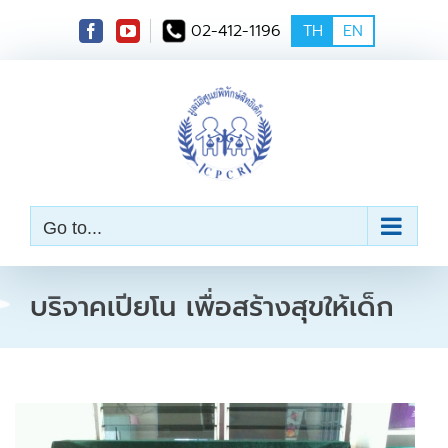
S
02-412-1196
TH
EN
k
i
p
t
o
c
o
n
t
e
Go to...
n
t
บริจาคเปียโน เพื่อสร้างสุขให้เด็ก