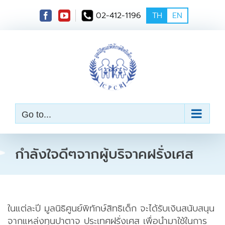
S
02-412-1196
TH
EN
k
i
p
t
o
c
o
n
t
e
Go to...
n
t
กำลังใจดีๆจากผู้บริจาคฝรั่งเศส
ในแต่ละปี มูลนิธิศูนย์พิทักษ์สิทธิเด็ก จะได้รับเงินสนับสนุน
จากแหล่งทุนปาตาจ ประเทศฝรั่งเศส เพื่อนำมาใช้ในการ