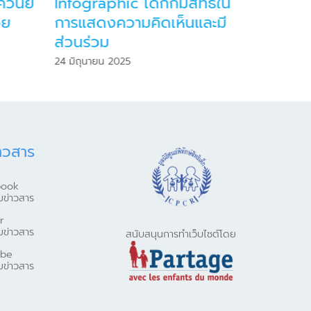
วินัย
Infographic เด็กก็มีสิทธิใน
Infogr
วย
การแสดงความคิดเห็นและมี
เลี้ยงล
ส่วนร่วม
22 พฤษภา
24 มิถุนายน 2025
าวสาร
book
มข่าวสาร
r
มข่าวสาร
สนับสนุนการทำเว็บไซต์โดย
ube
มข่าวสาร