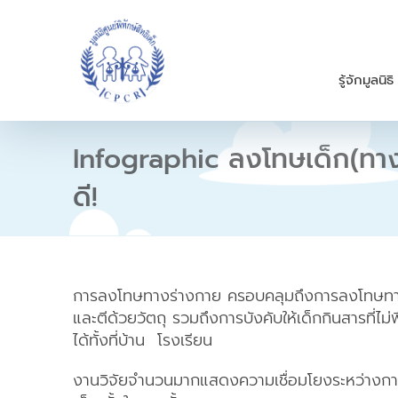
S
k
i
p
รู้จักมูลนิธิ
t
o
c
o
Infographic ลงโทษเด็ก(ทาง
n
t
ดี!
e
n
t
การลงโทษทางร่างกาย ครอบคลุมถึงการลงโทษทางร
และตีด้วยวัตถุ รวมถึงการบังคับให้เด็กกินสารที่ไม่พ
ได้ทั้งที่บ้าน โรงเรียน
งานวิจัยจำนวนมากแสดงความเชื่อมโยงระหว่างกา