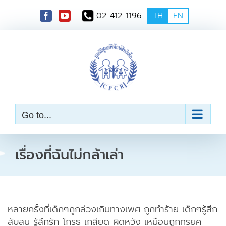
S
02-412-1196
TH
EN
k
i
p
t
o
c
o
n
t
e
Go to...
n
t
เรื่องที่ฉันไม่กล้าเล่า
หลายครั้งที่เด็กๆถูกล่วงเกินทางเพศ ถูกทำร้าย เด็กๆรู้สึก
สับสน รู้สึกรัก โกรธ เกลียด ผิดหวัง เหมือนถูกทรยศ