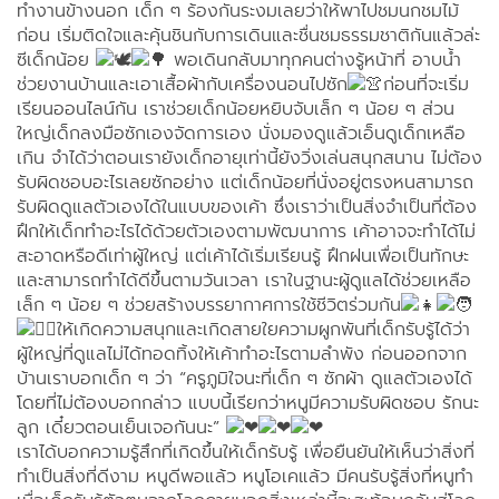
ทำงานข้างนอก เด็ก ๆ ร้องกันระงมเลยว่าให้พาไปชมนกชมไม้
ก่อน เริ่มติดใจและคุ้นชินกับการเดินและชื่นชมธรรมชาติกันแล้วล่ะ
ซีเด็กน้อย
พอเดินกลับมาทุกคนต่างรู้หน้าที่ อาบน้ำ
ช่วยงานบ้านและเอาเสื้อผ้ากับเครื่องนอนไปซัก
ก่อนที่จะเริ่ม
เรียนออนไลน์กัน เราช่วยเด็กน้อยหยิบจับเล็ก ๆ น้อย ๆ ส่วน
ใหญ่เด็กลงมือซักเองจัดการเอง นั่งมองดูแล้วเอ็นดูเด็กเหลือ
เกิน จำได้ว่าตอนเรายังเด็กอายุเท่านี้ยังวิ่งเล่นสนุกสนาน ไม่ต้อง
รับผิดชอบอะไรเลยซักอย่าง แต่เด็กน้อยที่นั่งอยู่ตรงหนสามารถ
รับผิดดูแลตัวเองได้ในแบบของเค้า ซึ่งเราว่าเป็นสิ่งจำเป็นที่ต้อง
ฝึกให้เด็กทำอะไรได้ด้วยตัวเองตามพัฒนาการ เค้าอาจจะทำได้ไม่
สะอาดหรือดีเท่าผู้ใหญ่ แต่เค้าได้เริ่มเรียนรู้ ฝึกฝนเพื่อเป็นทักษะ
และสามารถทำได้ดีขึ้นตามวันเวลา เราในฐานะผู้ดูแลได้ช่วยเหลือ
เล็ก ๆ น้อย ๆ ช่วยสร้างบรรยากาศการใช้ชีวิตร่วมกัน
ให้เกิดความสนุกและเกิดสายใยความผูกพันที่เด็กรับรู้ได้ว่า
ผู้ใหญ่ที่ดูแลไม่ได้ทอดทิ้งให้เค้าทำอะไรตามลำพัง ก่อนออกจาก
บ้านเราบอกเด็ก ๆ ว่า “ครูภูมิใจนะที่เด็ก ๆ ซักผ้า ดูแลตัวเองได้
โดยที่ไม่ต้องบอกกล่าว แบบนี้เรียกว่าหนูมีความรับผิดชอบ รักนะ
ลูก เดี๋ยวตอนเย็นเจอกันนะ”
เราได้บอกความรู้สึกที่เกิดขึ้นให้เด็กรับรู้ เพื่อยืนยันให้เห็นว่าสิ่งที่
ทำเป็นสิ่งที่ดีงาม หนูดีพอแล้ว หนูโอเคแล้ว มีคนรับรู้สิ่งที่หนูทำ