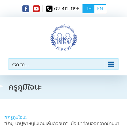
S
02-412-1196
TH
EN
k
i
p
t
o
c
o
n
t
e
Go to...
n
t
ครูภูมิใจนะ
#ครูภูมิใจนะ
“ป้าปู ป้าปูพาหนูไปเดินเล่นด้วยน้า” เมื่อเช้าก่อนออกจากบ้านมา