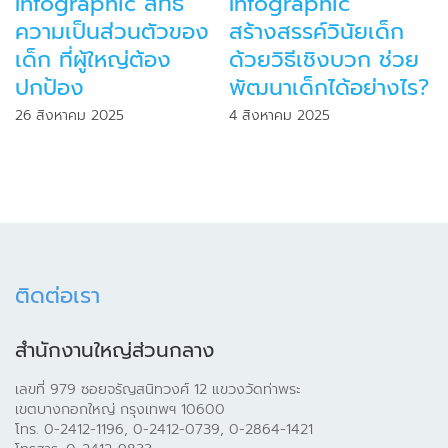
ographic
Infographic เด็กก็มี
Infog
งสรรค์วินัยเด็ก
สิทธิในการแสดงความ
อานุภ
วิธีเชิงบวก ช่วย
คิดเห็นและมีส่วนร่วม
ลูกเชิ
าเด็กได้อย่างไร?
24 มิถุนายน 2025
22 พฤษภ
หาคม 2025
ติดต่อเรา
สำนักงานใหญ่ส่วนกลาง
เลขที่ 979 ซอยจรัญสนิทวงศ์ 12 แขวงวัดท่าพระ
เขตบางกอกใหญ่ กรุงเทพฯ 10600
โทร. 0-2412-1196, 0-2412-0739, 0-2864-1421
โทรสาร. 0-2412-9833