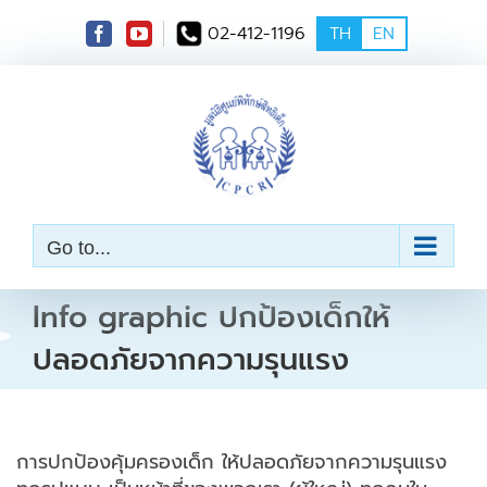
S
02-412-1196
TH
EN
k
i
p
t
o
c
o
n
t
e
Go to...
n
t
Info graphic ปกป้องเด็กให้
ปลอดภัยจากความรุนแรง
การปกป้องคุ้มครองเด็ก ให้ปลอดภัยจากความรุนแรง