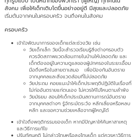
ทุกรูปแบบ เป็นหน้าที่ของพวกเรา (ผู้ใหญ่) ทุกคนใน
สังคม เพื่อให้เด็กเติบโตขึ้นอย่างอยู่ดี มีสุขและปลอดภัย
เริ่มต้นจากคนในครอบครัว จนถึงคนในสังคม
ครอบครัว
เข้าใจพัฒนาการของเด็กแต่ละช่วงวัย เช่น
วัยเด็กเล็ก วัยนี้จะสำรวจเรียนรู้สิ่งต่างๆรอบตัว
ควรจัดสภาพแวดล้อมภายในบ้านให้ปลอดภัย และ
เด็กต้องอยู่ในความดูแลของผู้ปกครองในระยะเอื้อม
มือถึงหรือในสายตาเสมอ เพื่อป้องกันอันตราย
จากบุคคลและสิ่งแวดล้อมที่ไม่ปลอดภัย
วัยประถม คอยแนะนำให้เด็กประพฤติปฏิบัติในเรื่องที่
ไม่ก่ออันตรายแก่ตนเอง ไม่ควรให้ไปไหนตามลำพัง
วัยมัธยม สอนให้เด็กประเมินสถานการณ์อันตราย
จากบุคคลต่างๆ รู้จักระมัดระวัง หลีกเลี่ยงหรือหลบ
หลีก และขอความช่วยเหลือจากผู้ใหญ่ได้
เข้าใจถึงพฤติกรรมของเด็ก หากมีปัญหาให้ค้นหาสาเหตุ
และวิธีการแก้ไข
ปรับทัศนคติ ไม่กล่าวโทษหรือลงโทษเด็ก แต่ควรหาวิธีการ