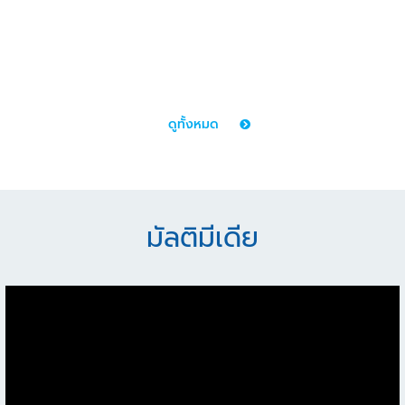
แทรกแซงความเป็นส่วนตัว เกียรติยศ
ดูทั้งหมด
มัลติมีเดีย