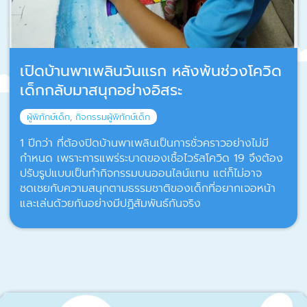
เปิดบ้านพาเพลินวันแรก หลังพ้นช่วงโควิด
เด็กกลับมาสนุกอย่างอิสระ
ผู้พิทักษ์เด็ก
,
กิจกรรมผู้พิทักษ์เด็ก
1 ปีกว่า ที่ต้องปิดบ้านพาเพลินเป็นการชั่วคราวอย่างไม่มี
กำหนด เพราะการแพร่ระบาดของเชื้อไวรัสโควิด 19 จึงต้อง
ปรับรูปแบบเป็นทำกิจกรรมบนออนไลน์แทน แต่ก็ไม่อาจ
ชดเชยกับความสนุกตามธรรมชาติของเด็กที่อยากเจอหน้า
และเล่นด้วยกันอย่างมีปฏิสัมพันธ์กันจริง