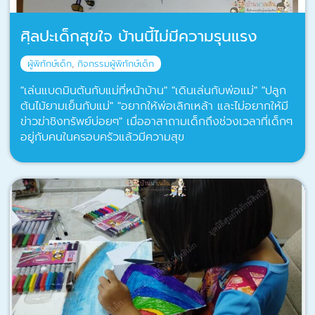
ศฺิลปะเด็กสุขใจ บ้านนี้ไม่มีความรุนแรง
ผู้พิทักษ์เด็ก
,
กิจกรรมผู้พิทักษ์เด็ก
"เล่นแบดมินตันกับแม่ที่หน้าบ้าน" "เดินเล่นกับพ่อแม่" "ปลูก
ต้นไม้ยามเย็นกับแม่" "อยากให้พ่อเลิกเหล้า และไม่อยากให้มี
ข่าวฆ่าชิงทรัพย์บ่อยๆ" เมื่ออาสาถามเด็กถึงช่วงเวลาที่เด็กๆ
อยู่กับคนในครอบครัวแล้วมีความสุข