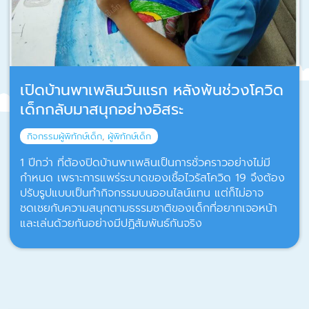
เปิดบ้านพาเพลินวันแรก หลังพ้นช่วงโควิด
เด็กกลับมาสนุกอย่างอิสระ
กิจกรรมผู้พิทักษ์เด็ก
,
ผู้พิทักษ์เด็ก
1 ปีกว่า ที่ต้องปิดบ้านพาเพลินเป็นการชั่วคราวอย่างไม่มี
กำหนด เพราะการแพร่ระบาดของเชื้อไวรัสโควิด 19 จึงต้อง
ปรับรูปแบบเป็นทำกิจกรรมบนออนไลน์แทน แต่ก็ไม่อาจ
ชดเชยกับความสนุกตามธรรมชาติของเด็กที่อยากเจอหน้า
และเล่นด้วยกันอย่างมีปฏิสัมพันธ์กันจริง