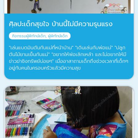
ศฺิลปะเด็กสุขใจ บ้านนี้ไม่มีความรุนแรง
กิจกรรมผู้พิทักษ์เด็ก
,
ผู้พิทักษ์เด็ก
"เล่นแบดมินตันกับแม่ที่หน้าบ้าน" "เดินเล่นกับพ่อแม่" "ปลูก
ต้นไม้ยามเย็นกับแม่" "อยากให้พ่อเลิกเหล้า และไม่อยากให้มี
ข่าวฆ่าชิงทรัพย์บ่อยๆ" เมื่ออาสาถามเด็กถึงช่วงเวลาที่เด็กๆ
อยู่กับคนในครอบครัวแล้วมีความสุข