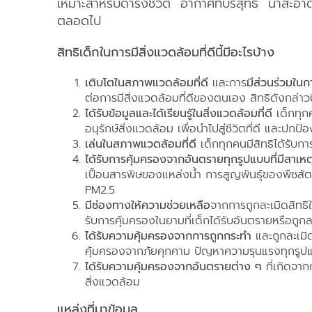
เหมาะสำหรับดำรงชีวิต อากาศที่บริสุทธิ์ น้ำสะอา
ตลอดไป
สิทธิเด็กในการมีสิ่งแวดล้อมที่ดีนี้มีอะไรบ้าง
เติบโตในสภาพแวดล้อมที่ดี
และการ
มีส่วนร่วมใน
ต่อการมีสิ่งแวดล้อมที่ดีของตนเอง สิทธิดังกล่าวนี้
ได้รับข้อมูลและได้เรียนรู้ในสิ่งแวดล้อมที่ดี
เด็กทุกค
อนุรักษ์สิ่งแวดล้อม เพื่อนำไปสู่ชีวิตที่ดี และปกป
เล่นในสภาพแวดล้อมที่ดี
เด็กทุกคนมีสิทธิได้รับก
ได้รับการคุ้มครองจากอันตรายทุกรูปแบบที่มีสา
เปื้อนสารพิษของแหล่งน้ำ การสูญพันธุ์ของพืชสัต
PM2.5
มีช่องทางให้ความช่วยเหลือ
จากการถูกละเมิดสิทธิใน
รับการคุ้มครองในยามที่เด็กได้รับอันตรายหรือถูกละ
ได้รับความคุ้มครองจากการถูกกระทำ
และถูกละเมิด
คุ้มครองจากภัยคุกคาม ปัญหาความรุนแรงทุกรูปแบบ
ได้รับความคุ้มครองจากอันตรายต่าง ๆ
ที่เกิดจา
สิ่งแวดล้อม
แหล่งที่มาข้อมูล