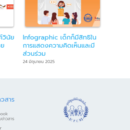
วินัย
Infographic เด็กก็มีสิทธิใน
Infogr
วย
การแสดงความคิดเห็นและมี
เลี้ยงล
ส่วนร่วม
22 พฤษภา
24 มิถุนายน 2025
าวสาร
book
มข่าวสาร
r