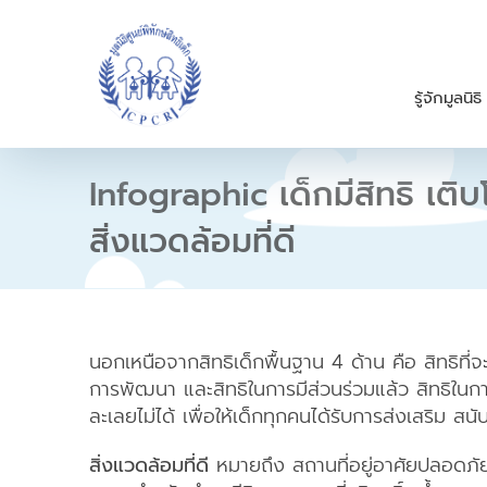
S
k
i
p
รู้จักมูลนิธิ
t
o
c
o
Infographic เด็กมีสิทธิ เติ
n
t
สิ่งแวดล้อมที่ดี
e
n
t
นอกเหนือจากสิทธิเด็กพื้นฐาน 4 ด้าน คือ สิทธิที่จะ
การพัฒนา และสิทธิในการมีส่วนร่วมแล้ว สิทธิในการมีส
ละเลยไม่ได้ เพื่อให้เด็กทุกคนได้รับการส่งเสริม 
สิ่งแวดล้อมที่ดี
หมายถึง สถานที่อยู่อาศัยปลอดภั