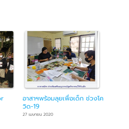
 ช่วงโค
“นิทานเพื่อน้อง”
ค่ายเพล
เพลงรณร
4 กันยายน 2019
1 กุมภาพันธ