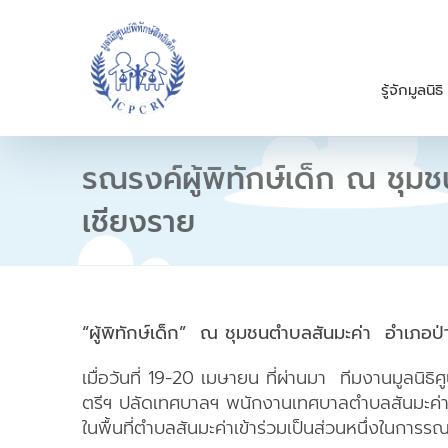
S
k
i
p
รู้จักมูลนิธิ
t
o
c
o
รณรงค์ผู้พิทักษ์เด็ก ณ ชุม
n
t
เชียงราย
e
n
t
“ผู้พิทักษ์เด็ก” ณ ชุมชนตำบลสันมะค่า อำเภอป
เมื่อวันที่ 19-20 เมษายน ที่ผ่านมา ทีมงานมูลนิธิ
ตรีฯ ปลัดเทศบาลฯ พนักงานเทศบาลตำบลสันมะค่า ผ
ในพื้นที่ตำบลสันมะค่าเข้าร่วมเป็นส่วนหนึ่งในการรณ