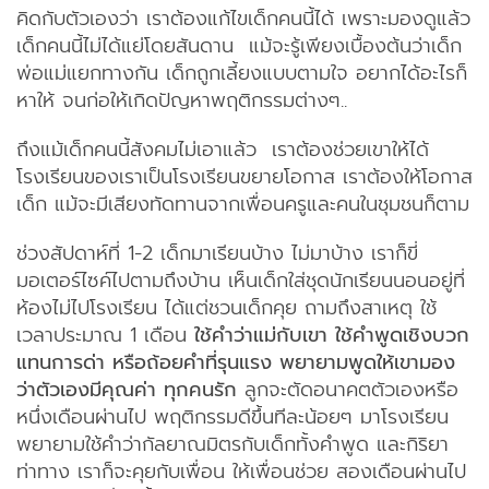
คิดกับตัวเองว่า เราต้องแก้ไขเด็กคนนี้ได้ เพราะมองดูแล้ว
เด็กคนนี้ไม่ได้แย่โดยสันดาน แม้จะรู้เพียงเบื้องต้นว่าเด็ก
พ่อแม่แยกทางกัน เด็กถูกเลี้ยงแบบตามใจ อยากได้อะไรก็
หาให้ จนก่อให้เกิดปัญหาพฤติกรรมต่างๆ..
ถึงแม้เด็กคนนี้สังคมไม่เอาแล้ว เราต้องช่วยเขาให้ได้
โรงเรียนของเราเป็นโรงเรียนขยายโอกาส เราต้องให้โอกาส
เด็ก แม้จะมีเสียงทัดทานจากเพื่อนครูและคนในชุมชนก็ตาม
ช่วงสัปดาห์ที่ 1-2 เด็กมาเรียนบ้าง ไม่มาบ้าง เราก็ขี่
มอเตอร์ไซค์ไปตามถึงบ้าน เห็นเด็กใส่ชุดนักเรียนนอนอยู่ที่
ห้องไม่ไปโรงเรียน ได้แต่ชวนเด็กคุย ถามถึงสาเหตุ ใช้
เวลาประมาณ 1 เดือน
ใช้คำว่าแม่กับเขา ใช้คำพูดเชิงบวก
แทนการด่า หรือถ้อยคำที่รุนแรง พยายามพูดให้เขามอง
ว่าตัวเองมีคุณค่า ทุกคนรัก
ลูกจะตัดอนาคตตัวเองหรือ
หนึ่งเดือนผ่านไป พฤติกรรมดีขึ้นทีละน้อยๆ มาโรงเรียน
พยายามใช้คำว่ากัลยาณมิตรกับเด็กทั้งคำพูด และกิริยา
ท่าทาง เราก็จะคุยกับเพื่อน ให้เพื่อนช่วย สองเดือนผ่านไป