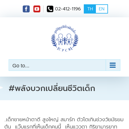
S
02-412-1196
TH
EN
k
i
p
t
o
c
o
n
t
e
Go to...
n
t
#พลังบวกเปลี่ยนชีวิตเด็ก
..เด็กชายหน้าตาดี สูงใหญ่ สมาร์ท ตัวโตเกินช่วงวัยมัธยม
ต้น แว๊บแรกที่เห็นเด็กคนนี้ เห็นแววตา กิริยามารยาท