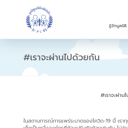
S
k
i
p
รู้จักมูลนิธิ
t
o
c
o
n
#เราจะผ่านไปด้วยกัน
t
e
n
t
#เราจะผ่านไ
ในสถานการณ์การแพร่ระบาดของโควิด-19 นี้ เราทุกคนต