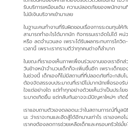
เด็กเป็นหนึ่งองค์กรที่ต้องปรับตัวด้วยเช่นกัน ไม่
รับบริการเหมือนเดิม ความปลอดภัยของพนักงานที่เ
ไม่มีเงินบริจาคเข้ามาเลย
ในฐานะคนทำงานที่รับผิดชอบเรื่องการระดมทุนให้ก
สามารถทำอะไรได้มากนัก กิจกรรมเราจัดไม่ได้ หน่ว
หรือ ลดจำนวนลง เพราะได้รับผลกระทบการโควิด-19 
เวลานี้ เพราะเราทราบดีว่าทุกคนต่างก็ลำบาก
ในขณะที่เราเองเห็นภาพเพื่อนร่วมงานของเราอีกส่วน
วันข้างหน้าจำนวนเด็กก็จะเพิ่มขึ้นอีก เพราะเด็กขอ
ในช่วงนี้ เด็กเองก็ไม่มีสถานที่ที่ปลอดภัยที่จะกลับ
ต้องจัดสรรงบประมาณที่เรามีไม่มากนักเพื่อรองรับใ
ใจแต่อย่างใด แต่ทำทุกอย่างด้วยเห็นว่าเป็นประโยชน
ระบาดเกิดขึ้น แต่กลับกันอาจจะมีปัญหาใหม่ๆ เกิดขึ
เราแอบถามตัวเองตลอดนะว่าในสถานการณ์ที่มูลนิธิฯ 
นะ ว่าเราจะทนและฮีดสู้ได้อีกนานเท่าไร เราเองคงไ
เราคงต้องลดการช่วยเหลือเด็กและครอบครัวใช่มั้