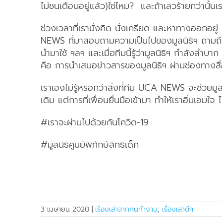
ไม่ชนเดือนอยู่แล้ว)ใช่ไหม? และถ้าเลวร้ายกว่านั้น
ช่วงเวลาที่เรานั่งคิด นั่งเครียด และหาทางออกอยู่
NEWS ที่มาสอบถามความเป็นไปของมูลนิธิฯ ถามถึงผล
นำมาใช้ ฯลฯ และเมื่อทีมนี้รู้ว่ามูลนิธิฯ กำลังลำบา
คือ การนำเสนอข่าวสารของมูลนิธิฯ ผ่านช่องทา
เราเองไม่รู้หรอกว่าสิ่งที่ทีม UCA NEWS จะช่วยมูล
เดิม แต่การที่เพื่อนยื่นมือเข้ามา ทำให้เราอิ่มเอมใจ
#เราจะผ่านไปด้วยกันโควิด-19
#มูลนิธิศูนย์พิทักษ์สิทธิเด็ก
3 เมษายน 2020
|
เรื่องเล่าจากคนทำงาน
,
เรื่องเล่าดีๆ