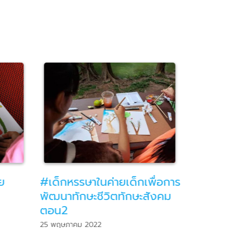
ย
#เด็กหรรษาในค่ายเด็กเพื่อการ
เด็กหรร
พัฒนาทักษะชีวิตทักษะสังคม
ธรรมชา
ตอน2
23 พฤษภา
25 พฤษภาคม 2022