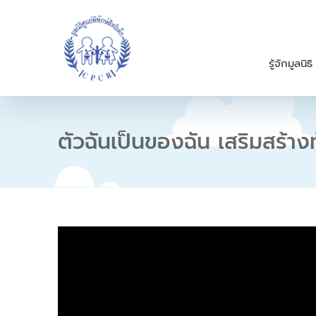
S
k
i
p
รู้จักมูลนิธิ
t
o
c
o
n
ตัวฉันเป็นของฉัน เสริมสร้าง
t
e
n
t