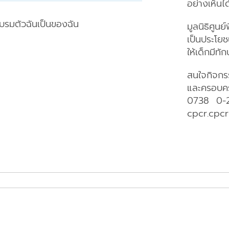
อย่างเห็นได
อบรมตัวฉันเป็นของฉัน
มูลนิธิศูนย์
เป็นประโยชน
ให้เด็กมี
สนใจกิจกรร
และครอบครั
0738 0-2
cpcr.cp