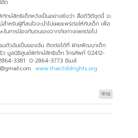
้ชัด
พิทักษ์สิทธิเด็กหวังเป็นอย่างยิ่งว่า สื่อดีวีดีชุดนี้ จะ
์สำหรับผู้ที่สนใจจะนำไปเผยแพร่ต่อให้กับเด็ก เพื่อ
ทักษะในการป้องกันตนเองจากภัยทางเพศต่อไป
มตัวฉันเป็นของฉัน ติดต่อได้ที่ ฝ่ายพัฒนาเด็ก
ว มูลนิธิศูนย์พิทักษ์สิทธิเด็ก โทรศัพท์ 02412-
864-3381 0-2864-3773 อีเมล์
cr@gmail.com
www.thaichildrights.org
18