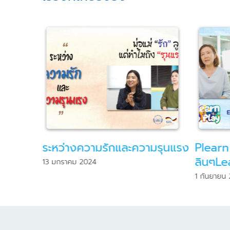
มรุนแรง
Plearn to play เล่นเพ
30ปี ก
ลินๆLearn ชิวชิว
ว่าด้ว
1 กันยายน 2023
25 พฤศจิ