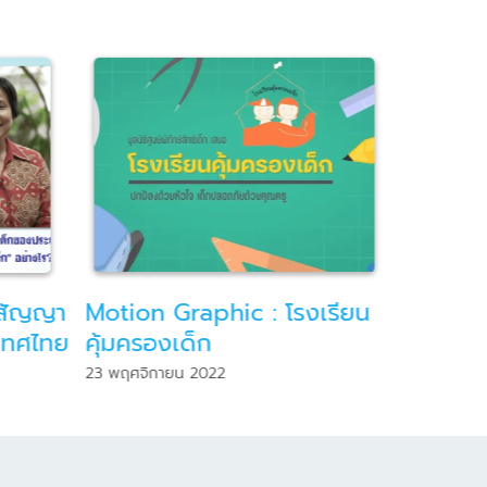
เรียน
20 พฤศจิกายน “วันสิทธิเด็ก
สถานก
สากล”
ประเทศ
และเยา
20 พฤศจิกายน 2022
8 กรกฎาค