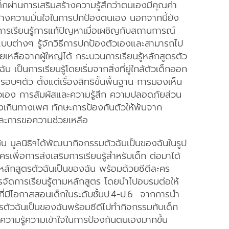
็กผ่านการเสริมสร้างความรู้สึกว่าตนเองมีคุณค่า
ร้างความมั่นใจในการปกป้องตนเอง นอกจากนี้ยัง
การเรียนรู้การแก้ปัญหาเมื่อเผชิญกับสถานการณ์
ปแบบต่างๆ รู้จักวิธีการปกป้องตัวเองและสามารถไป
เหลือจากผู้ใหญ่ได้ กระบวนการเรียนรู้หลักสูตรตัว
ัน เป็นการเรียนรู้โดยเริ่มจากสิ่งที่ยู่ใกล้ตัวเด็กออก
อยู่รอบๆตัว ตั้งแต่เรื่องสิทธิขั้นพื้นฐาน การมองเห็น
ัวเอง การสัมผัสและความรู้สึก ความปลอดภัยส่วน
งเกินทางเพศ ทักษะการป้องกันตัวให้พ้นจาก
ละการขอความช่วยเหลือ
มต้น มูลนิธิฯได้พัฒนากิจกรรมตัวฉันเป็นของฉันในรูป
เพื่อการส่งเสริมการเรียนรู้สำหรับเด็ก ต่อมาได้
ลักสูตรตัวฉันเป็นของฉัน พร้อมด้วยซีดีละคร
จัดการเรียนรู้ตามหลักสูตร โดยนำไปอบรมต่อให้
ู้ที่มีโอกาสสอนเด็กในระดับชั้นป.4-ป.6 จากการนำ
รตัวฉันเป็นของฉันพร้อมซีดีไปทำกิจกรรมกับเด็ก
ีความรู้ความเข้าใจในการป้องกันตนเองมากขึ้น