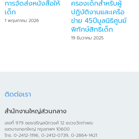
รองเด็กสำหรับผู้
ครองเด็ก ขยายสู่
“สิท
ฏิบัติงานและเครือ
อำเภอคุ้มครองเด็ก
ครอ
าย 45ปีมูลนิธิศูนย์
9 ตุลาคม 2025
4 สิง
ทักษ์สิทธิเด็ก
 ธันวาคม 2025
ติดต่อเรา
สำนักงานใหญ่ส่วนกลาง
เลขที่ 979 ซอยจรัญสนิทวงศ์ 12 แขวงวัดท่าพระ
เขตบางกอกใหญ่ กรุงเทพฯ 10600
โทร. 0-2412-1196, 0-2412-0739, 0-2864-1421
โทรสาร. 0-2412-9833
e-mail :
cpcrheadoffice1981@gmail.com