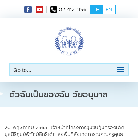
S
02-412-1196
TH
EN
k
i
p
t
o
c
o
n
t
e
Go to...
n
t
ตัวฉันเป็นของฉัน วัยอนุบาล
20 พฤษภาคม 2565 เจ้าหน้าที่โครงการชุมชนคุ้มครองเด็ก
มูลนิธิศูนย์พิทักษ์สิทธิเด็ก ลงพื้นที่สังเกตการณ์คุณครูศูนย์