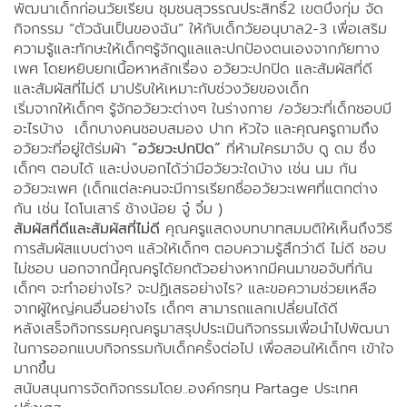
พัฒนาเด็กก่อนวัยเรียน ชุมชนสุวรรณประสิทธิ์2 เขตบึงกุ่ม จัด
กิจกรรม “ตัวฉันเป็นของฉัน” ให้กับเด็กวัยอนุบาล2-3 เพื่อเสริม
ความรู้และทักษะให้เด็กๆรู้จักดูแลและปกป้องตนเองจากภัยทาง
เพศ โดยหยิบยกเนื้อหาหลักเรื่อง อวัยวะปกปิด และสัมผัสที่ดี
และสัมผัสที่ไม่ดี มาปรับให้เหมาะกับช่วงวัยของเด็ก
เริ่มจากให้เด็กๆ รู้จักอวัยวะต่างๆ ในร่างกาย /อวัยวะที่เด็กชอบมี
อะไรบ้าง เด็กบางคนชอบสมอง ปาก หัวใจ และคุณครูถามถึง
อวัยวะที่อยู่ใต้ร่มผ้า
“อวัยวะปกปิด”
ที่ห้ามใครมาจับ ดู ดม ซึ่ง
เด็กๆ ตอบได้ และบ่งบอกได้ว่ามีอวัยวะใดบ้าง เช่น นม ก้น
อวัยวะเพศ (เด็กแต่ละคนจะมีการเรียกชื่ออวัยวะเพศที่แตกต่าง
กัน เช่น ไดโนเสาร์ ช้างน้อย จู๋ จิ๋ม )
สัมผัสที่ดีและสัมผัสที่ไม่ดี
คุณครูแสดงบทบาทสมมติให้เห็นถึงวิธี
การสัมผัสแบบต่างๆ แล้วให้เด็กๆ ตอบความรู้สึกว่าดี ไม่ดี ชอบ
ไม่ชอบ นอกจากนี้คุณครูได้ยกตัวอย่างหากมีคนมาขอจับที่ก้น
เด็กๆ จะทำอย่างไร? จะปฏิเสธอย่างไร? และขอความช่วยเหลือ
จากผู้ใหญ่คนอื่นอย่างไร เด็กๆ สามารถแลกเปลี่ยนได้ดี
หลังเสร็จกิจกรรมคุณครูมาสรุปประเมินกิจกรรมเพื่อนำไปพัฒนา
ในการออกแบบกิจกรรมกับเด็กครั้งต่อไป เพื่อสอนให้เด็กๆ เข้าใจ
มากขึ้น
สนับสนุนการจัดกิจกรรมโดย..องค์กรทุน Partage ประเทศ