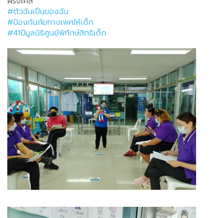
ฝรั่งเศส
#ตัวฉันเป็นของฉัน
#ป้องกันภัยทางเพศให้เด็ก
#41ปีมูลนิธิศูนย์พิทักษ์สิทธิเด็ก