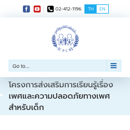
S
02-412-1196
TH
EN
k
i
p
t
o
c
o
n
t
e
Go to...
n
t
โครงการส่งเสริมการเรียนรู้เรื่อง
เพศและความปลอดภัยทางเพศ
สำหรับเด็ก