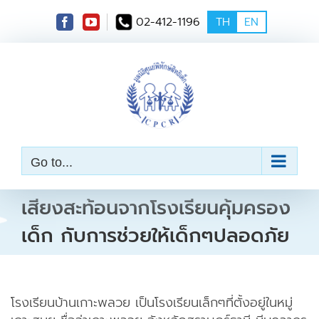
S
02-412-1196
TH
EN
k
i
p
t
o
c
o
n
t
e
Go to...
n
t
เสียงสะท้อนจากโรงเรียนคุ้มครอง
เด็ก กับการช่วยให้เด็กๆปลอดภัย
โรงเรียนบ้านเกาะพลวย เป็นโรงเรียนเล็กๆที่ตั้งอยู่ในหมู่