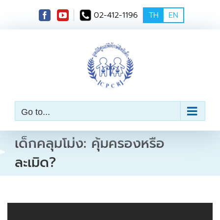
S
02-412-1196
TH
EN
k
i
p
t
o
c
o
n
t
e
Go to...
n
t
เด็กคลุมโม่ง: คุ้มครองหรือ
ละเมิด?