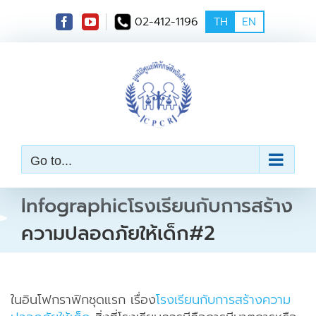
S
02-412-1196
TH
EN
k
i
p
t
o
c
o
n
t
e
Go to...
n
t
Infographicโรงเรียนกับการสร้าง
ความปลอดภัยให้เด็ก#2
ในอินโฟกราฟิกชุดแรก เรื่อง
โรงเรียนกับการสร้างความ