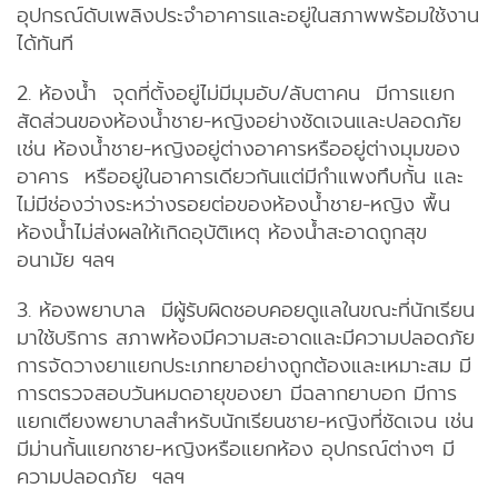
อุปกรณ์ดับเพลิงประจำอาคารและอยู่ในสภาพพร้อมใช้งาน
ได้ทันที
2. ห้องน้ำ จุดที่ตั้งอยู่ไม่มีมุมอับ/ลับตาคน มีการแยก
สัดส่วนของห้องน้ำชาย-หญิงอย่างชัดเจนและปลอดภัย
เช่น ห้องน้ำชาย-หญิงอยู่ต่างอาคารหรืออยู่ต่างมุมของ
อาคาร หรืออยู่ในอาคารเดียวกันแต่มีกำแพงทึบกั้น และ
ไม่มีช่องว่างระหว่างรอยต่อของห้องน้ำชาย-หญิง พื้น
ห้องน้ำไม่ส่งผลให้เกิดอุบัติเหตุ ห้องน้ำสะอาดถูกสุข
อนามัย ฯลฯ
3. ห้องพยาบาล มีผู้รับผิดชอบคอยดูแลในขณะที่นักเรียน
มาใช้บริการ สภาพห้องมีความสะอาดและมีความปลอดภัย
การจัดวางยาแยกประเภทยาอย่างถูกต้องและเหมาะสม มี
การตรวจสอบวันหมดอายุของยา มีฉลากยาบอก มีการ
แยกเตียงพยาบาลสำหรับนักเรียนชาย-หญิงที่ชัดเจน เช่น
มีม่านกั้นแยกชาย-หญิงหรือแยกห้อง อุปกรณ์ต่างๆ มี
ความปลอดภัย ฯลฯ